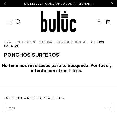
10% DESCUENTO ABONANDO CON TRASFERENCIA
0
Inicio
.
COLECCIONES
.
SURF DAY
.
ESENCIALES DE SURF
.
PONCHOS
SURFEROS
PONCHOS SURFEROS
No tenemos resultados para tu búsqueda. Por favor,
intentá con otros filtros.
SUSCRIBITE A NUESTRO NEWSLETTER